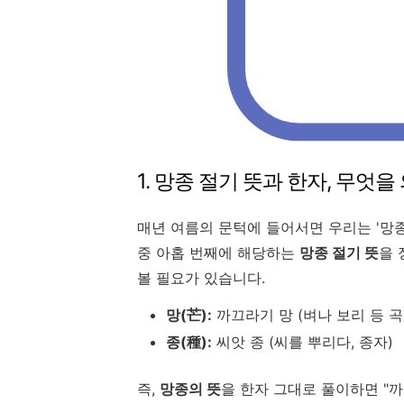
1. 망종 절기 뜻과 한자, 무엇
매년 여름의 문턱에 들어서면 우리는 '망
중 아홉 번째에 해당하는
망종 절기 뜻
을 
볼 필요가 있습니다.
망(芒):
까끄라기 망 (벼나 보리 등 
종(種):
씨앗 종 (씨를 뿌리다, 종자)
즉,
망종의 뜻
을 한자 그대로 풀이하면 "