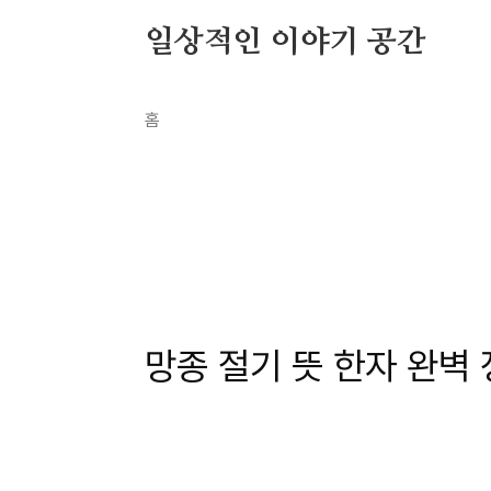
본문 바로가기
일상적인 이야기 공간
홈
카테고리 없음
망종 절기 뜻 한자 완벽
by 만호2
2026. 5. 21.