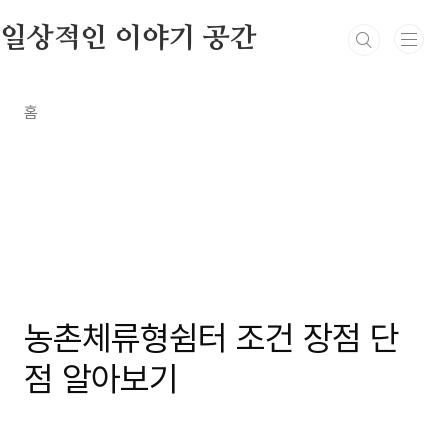
본문 바로가기
일상적인 이야기 공간
홈
부동산관련정보
농촌체류형쉼터 조건 장점 단
점 알아보기
by 만호2
2024. 10. 8.
http://m.coupang.com
광고