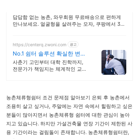
농촌 쿠팡 오늘주문 내일도착 로켓배송
답답함 없는 농촌, 와우회원 무료배송으로 편하게
만나보세요. 얼굴형을 살려주는 모자, 쿠팡에서 30
일 무료반품으로 만나보세요.
https://centerq.zwoni.com
광고
No.1 쉼터 솔루션 확실한 변화
와 성장
사춘기 고민부터 대학 진학까지,
전문가가 책임지는 체계적인 교육
프로그램! 생활 습관부터 대학 진
학 전략까지 전문 케어
농촌체류형쉼터 조건 문제점 알아보기 은퇴 후 농촌에서
조용히 살고 싶거나, 주말에는 자연 속에서 힐링하고 싶은
분들이 많아지면서 농촌체류형 쉼터에 대한 관심이 높아
지고 있습니다. 하지만 가설건축물 연장 기간이 제한된 사
용 기간이라는 걸림돌이 존재합니다. 농촌체류형쉼터란,