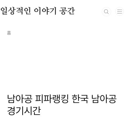
본문 바로가기
일상적인 이야기 공간
홈
카테고리 없음
남아공 피파랭킹 한국 남아공
경기시간
by 만호2
2026. 6. 22.
https://www.tourafrika.co.kr/
광고